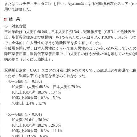
またはマルチディテクタCT）を行い，Agatston法による冠動脈石灰化スコア（coronary ca
用いて評価した。
結 果
◇ 対象背景
平均年齢は白人男性60.0歳，日本人男性63.3歳，冠動脈疾患（CHD）の危険因
圧，脂質異常症および糖尿病）を1つももたない人はそれぞれ9.8％，14.2％，3つ以上
で，全体的に白人男性のほうが危険因子を多く有していた。
年齢層を問わず，日本人男性にくらべて白人男性のほうが高い値を示していたの
降圧薬服用率，脂質低下薬服用率で，白人男性のほうが低い値を示していたのは
病の割合（とくに55歳以上）。
冠動脈石灰化（CAC）スコアの分布は以下のとおりで，55歳以上の年齢層では
ったが，54歳以下では有意な差はみられなかった。
・45～54歳（P＝0.170）
10未満: 白人男性68.5％，日本人男性79.0％
10以上100未満: 18.3％，13.4％
100以上400未満: 10.8％，5.9％
400以上: 2.4％，1.7％
・55～64歳（P＜0.001）
10未満: 39.6％，56.0％
10以上100未満: 28.2％，26.0％
100以上400未満: 18.8％，11.1％
400以上: 13.5％，6.9％