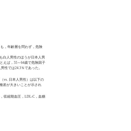
とも，年齢層を問わず，危険
も白人男性のほうが日本人男
とえば，55～64歳で危険因子
男性では24.3％であった。
†
（vs. 日本人男性）は以下の
種差が大きいことが示され
，収縮期血圧，LDL-C，血糖