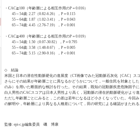
・CAC≧100（年齢層による相互作用のP＝0.016）
45～54歳: 2.27（0.82-6.26），P＝0.115
55～64歳: 1.87（1.02-3.41），P＝0.043
65～74歳: 4.45（2.76-7.19），P＜0.001
・CAC≧400（年齢層による相互作用のP＝0.019）
45～54歳: 1.50（0.07-30.82），P＝0.795
55～64歳: 3.58（1.48-8.67），P＝0.005
65～74歳: 5.15（2.90-9.16），P＜0.001
◇ 結論
米国と日本の潜在性動脈硬化の進展度（CT画像でみた冠動脈石灰化［CAC］ス
さらにその結果が年齢層ごとに異なるかどうかについて，一般住民を対象とした
のみ）を用いた断面的な検討を行った。その結果，既知の冠動脈疾患危険因子に
白人男性のCACスコアは日本人男性より高く，冠動脈の潜在的動脈硬化がより
ただし年齢層ごとにみると，この差は若年になるほど小さくなっていた。今回み
の解明や，年齢層により異なる人種差について，田の研究による確認がまたれる
監修: epi-c.jp編集委員 磯 博康