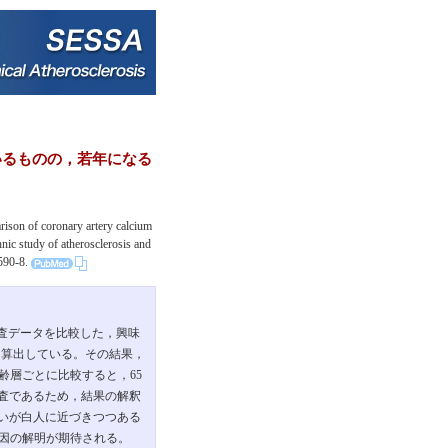
ているものの，若年になる
ison of coronary artery calcium
nic study of atherosclerosis and
590-8.
調査データを比較した，興味
を算出している。その結果，
齢層ごとに比較すると，65
調査であるため，結果の解釈
いが白人に近づきつつある
要因の解明が期待される。