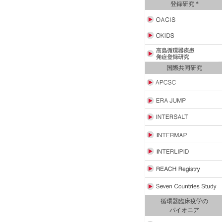
登録研究 *
国際共同研究
循環器臨床疫学の
パイオニア