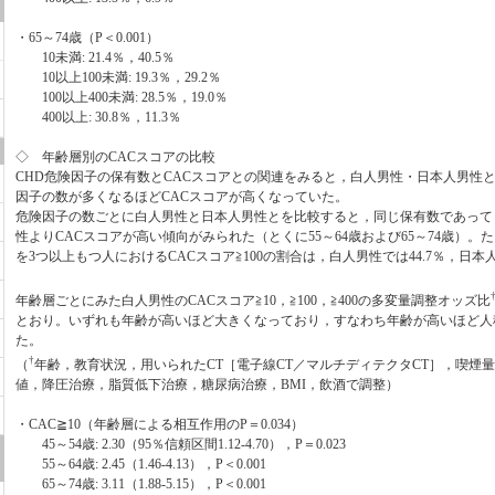
・65～74歳（P＜0.001）
10未満: 21.4％，40.5％
10以上100未満: 19.3％，29.2％
100以上400未満: 28.5％，19.0％
400以上: 30.8％，11.3％
◇ 年齢層別のCACスコアの比較
CHD危険因子の保有数とCACスコアとの関連をみると，白人男性・日本人男性
因子の数が多くなるほどCACスコアが高くなっていた。
危険因子の数ごとに白人男性と日本人男性とを比較すると，同じ保有数であって
性よりCACスコアが高い傾向がみられた（とくに55～64歳および65～74歳）。た
を3つ以上もつ人におけるCACスコア≧100の割合は，白人男性では44.7％，日本人
年齢層ごとにみた白人男性のCACスコア≧10，≧100，≧400の多変量調整オッズ比
とおり。いずれも年齢が高いほど大きくなっており，すなわち年齢が高いほど人
た。
†
（
年齢，教育状況，用いられたCT［電子線CT／マルチディテクタCT］，喫煙量
値，降圧治療，脂質低下治療，糖尿病治療，BMI，飲酒で調整）
・CAC≧10（年齢層による相互作用のP＝0.034）
45～54歳: 2.30（95％信頼区間1.12-4.70），P＝0.023
55～64歳: 2.45（1.46-4.13），P＜0.001
65～74歳: 3.11（1.88-5.15），P＜0.001