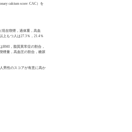
lcium score: CAC）を
子（現在喫煙，過体重，高血
もつ人は27.3％，21.4％
はBMI，脂質異常症の割合，
喫煙量，高血圧の割合，糖尿
白人男性のスコアが有意に高か