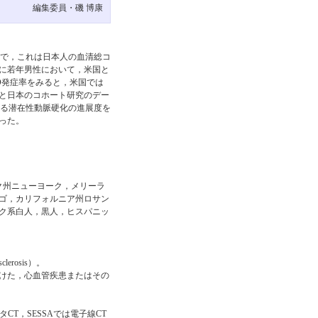
編集委員・磯 博康
つで，これは日本人の血清総コ
に若年男性において，米国と
D発症率をみると，米国では
と日本のコホート研究のデー
ける潜在性動脈硬化の進展度を
った。
ーク州ニューヨーク，メリーラ
ゴ，カリフォルニア州ロサン
ック系白人，黒人，ヒスパニッ
sclerosis）。
を受けた，心血管疾患またはその
T，SESSAでは電子線CT