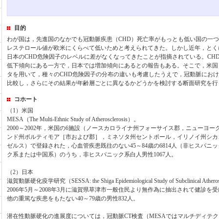
目的
わが国は，先進国のなかでも冠動脈疾患（CHD）死亡率がもっとも低い国の一
レステロール値が欧米にくらべて低いためと考えられてきた。しかし近年，とく
日本のCHD危険因子のレベルに差がなくなってきたことが指摘されている。CH
低下傾向にある一方で，日本では増加傾向にあるとの報告もある。そこで，米国
タを用いて，種々のCHD危険因子の分布の違いも考慮したうえで，冠動脈にお
比較し，さらにその結果が年齢層ごとに異なるかどうかを検討する断面研究を行
コホート
（1）米国
MESA（The Multi-Ethnic Study of Atherosclerosis）。
2000～2002年，米国の6施設（ノースカロライナ州フォーサイス郡，ニューヨ
ンド州ボルティモア［市および郡］，ミネソタ州セントポール，イリノイ州シカ
ゼルス）で登録された，心血管疾患既往のない45～84歳の6814人（非ヒスパニ
ク系または中国系）のうち，非ヒスパニック系白人男性1067人。
（2）日本
滋賀動脈硬化疫学研究（SESSA: the Shiga Epidemiological Study of Subclinical Athero
2006年5月～2008年3月に滋賀県草津市一般住民より無作為に抽出されて健診
他の重篤な疾患をもたない40～79歳の男性832人。
潜在性動脈硬化の進展度については，冠動脈CT検査（MESAではマルチディテクタC