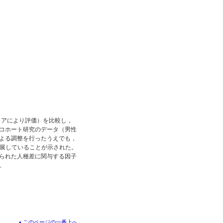
コアにより評価）を比較し，
コホート研究のデータ（男性
よる調整を行ったうえでも，
進展していることが示された。
られた人種差に関与する因子
。
▲このページの一番上へ