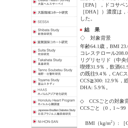
［EPA］，ドコサペ
［DHA］）濃度は
した。
結 果
◇ 対象背景
年齢64.1歳，BMI 23.6
コレステロール208.0 mg
リグリセリド（中央値）1
喫煙31.9％，飲酒
の既往9.4％，CACスコ
CCS≧300: 12.9
DHA: 5.9％。
◇ CCSごとの対象
CCSごと（0，1～9
2
BMI（kg/m
）: ［