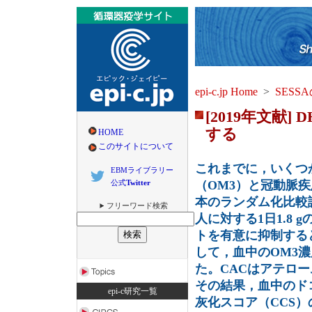
epi-c.jp Home
>
SESSA
[2019年文献
する
HOME
このサイトについて
これまでに，いくつ
EBMライブラリー
公式
Twitter
（OM3）と冠動脈
本のランダム化比較
フリーワード検索
人に対する1日1.8
トを有意に抑制する
して，血中のOM3
た。CACはアテロ
その結果，血中のド
epi-c研究一覧
灰化スコア（CCS）