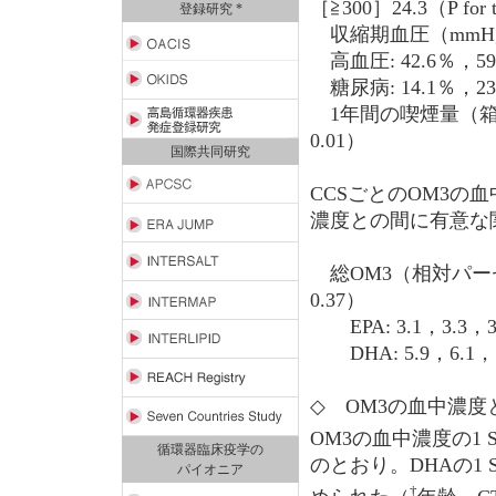
［≧300］24.3（P for 
登録研究 *
収縮期血圧（mmHg）: 13
高血圧: 42.6％，59.5
糖尿病: 14.1％，23.1
1年間の喫煙量（箱: 中央値
0.01）
国際共同研究
CCSごとのOM3の
濃度との間に有意な
総OM3（相対パーセント濃度
0.37）
EPA: 3.1，3.3，3.1
DHA: 5.9，6.1，5.8
◇ OM3の血中濃度
OM3の血中濃度の1
循環器臨床疫学の
のとおり。DHAの1
パイオニア
†