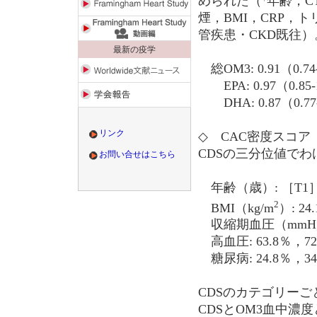
められた（
年齢，C
煙，BMI，CRP
管疾患・CKD既往）
最新の疫学
総OM3: 0.91（0.74
EPA: 0.97（0.85-
DHA: 0.87（0.77-
リンク
◇ CAC密度スコア
CDSの三分位値で
お問い合せはこちら
年齢（歳）: ［T1］65.
2
BMI（kg/m
）: 24
収縮期血圧（mmHg）: 14
高血圧: 63.8％，72.4
糖尿病: 24.8％，34.7
CDSのカテゴリー
CDSとOM3血中