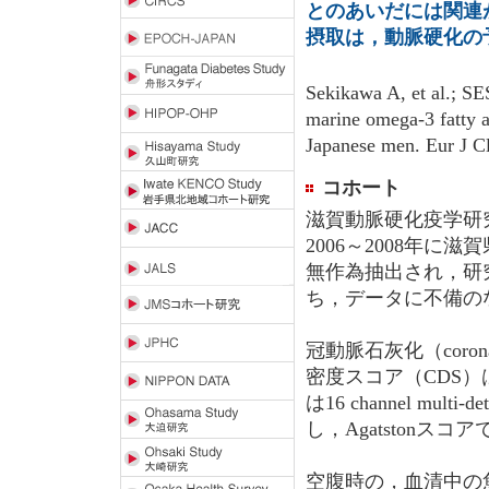
とのあいだには関連
摂取は，動脈硬化の
Sekikawa A, et al.; SE
marine omega-3 fatty a
Japanese men. Eur J Cl
コホート
滋賀動脈硬化疫学研究
2006～2008年
無作為抽出され，研究
ち，データに不備のな
冠動脈石灰化（coronary
密度スコア（CDS）はelec
は16 channel multi
し，Agatstonスコ
空腹時の，血清中の魚