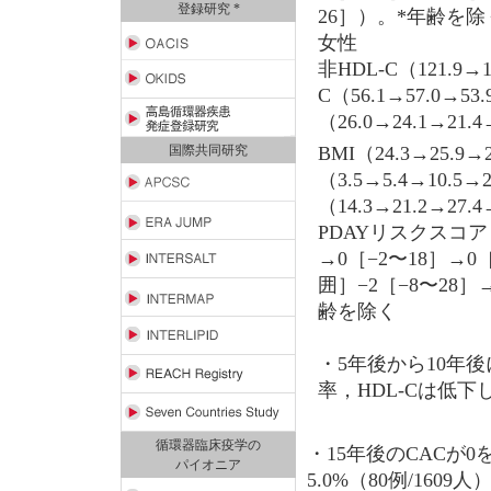
登録研究 *
26］）。*年齢を除
女性
非HDL-C（121.9→1
C（56.1→57.0→5
（26.0→24.1→21
BMI（24.3→25.9→2
国際共同研究
（3.5→5.4→10.
（14.3→21.2→27.
PDAYリスクスコア
→0［−2〜18］→0
囲］−2［−8〜28］
齢を除く
・5年後から10年後
率，HDL-Cは低
循環器臨床疫学の
・15年後のCACが0を
パイオニア
5.0%（80例/1609