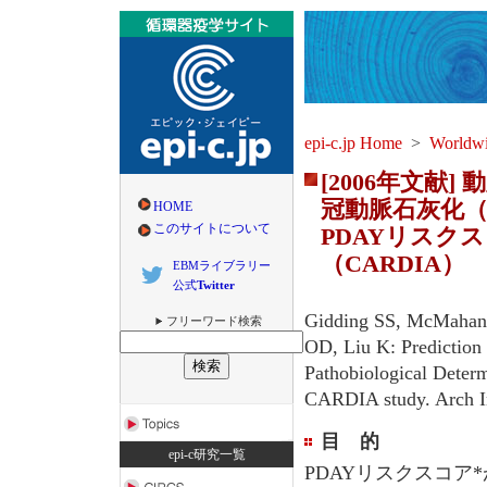
epi-c.jp Home
>
Worl
[2006年文
冠動脈石灰化（
HOME
このサイトについて
PDAYリスク
（CARDIA）
EBMライブラリー
公式
Twitter
Gidding SS, McMahan 
フリーワード検索
OD, Liu K: Prediction 
Pathobiological Determ
CARDIA study. Arch In
目 的
epi-c研究一覧
PDAYリスクスコア