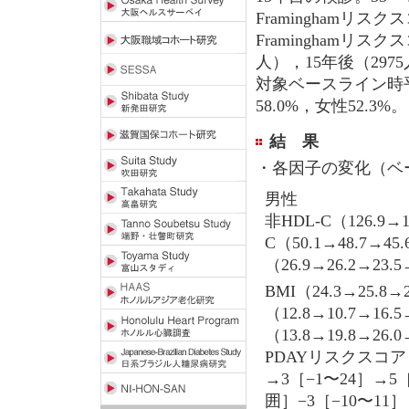
Framinghamリ
Framinghamリス
人），15年後（297
対象ベースライン時平
58.0%，女性52.3%。
結 果
・各因子の変化（ベー
男性
非HDL-C（126.9→1
C（50.1→48.7→4
（26.9→26.2→23
BMI（24.3→25.8→2
（12.8→10.7→1
（13.8→19.8→26.
PDAYリスクスコア
→3［−1〜24］→5
囲］−3［−10〜11］