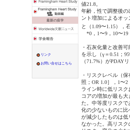
値21.8。
年齢，性で調整後の
ント増加によるオッ
最新の疫学
と（1.09〜1.15）
*0，1〜9，10〜19
・石灰化量と改善可
を示し（γ＝0.51；95
リンク
（71.7%）がPDA
お問い合せはこちら
・リスクレベル（保
照；OR 1.0］，
ライン時に低リスク
コアの増加が最も大
た。中等度リスクで
化の少ないものに比
が減少したものは低
なかった。高リスク