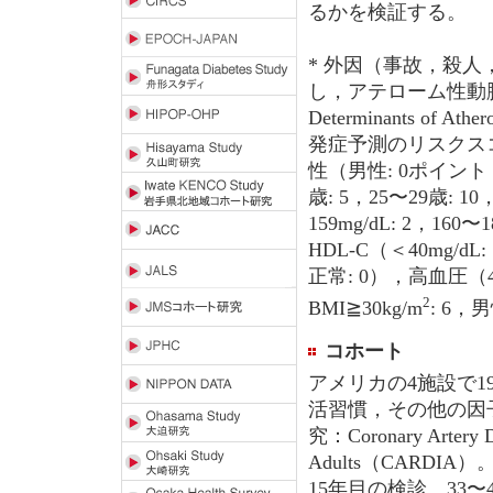
るかを検証する。
* 外因（事故，殺人
し，アテローム性動脈硬化
Determinants of 
発症予測のリスクス
性（男性: 0ポイント，
歳: 5，25〜29歳: 10
159mg/dL: 2，160〜1
HDL-C（＜40mg/dL:
正常: 0），高血圧（
2
BMI≧30kg/m
: 6，
コホート
アメリカの4施設で19
活習慣，その他の因
究：Coronary Artery Di
Adults（CARDIA）
15年目の検診。33〜