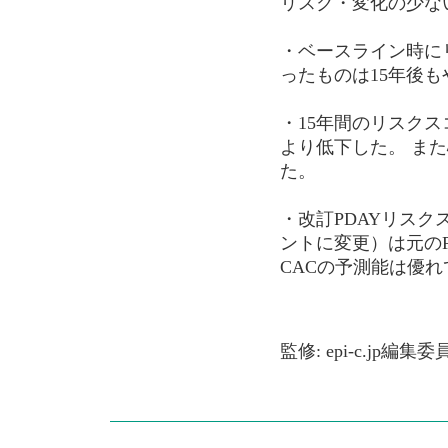
リスク・変化の少な
・ベースライン時に
ったものは15年後
・15年間のリスク
より低下した。 ま
た。
・改訂PDAYリスク
ントに変更）は元のPD
CACの予測能は優れ
監修: epi-c.jp編