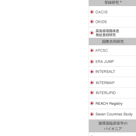
登録研究 *
国際共同研究
循環器臨床疫学の
パイオニア