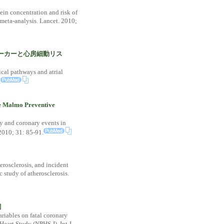
ein concentration and risk of
 meta-analysis. Lancet. 2010;
マーカーと心房細動リス
ical pathways and atrial
.
 Preventive
ty and coronary events in
2010; 31: 85-91.
herosclerosis, and incident
 study of atherosclerosis.
］
ariables on fatal coronary
 Heart Study (NPHS-I). Int J