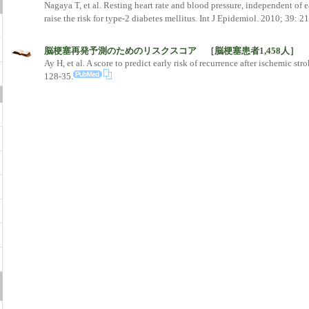
Nagaya T, et al. Resting heart rate and blood pressure, independent of e
raise the risk for type-2 diabetes mellitus. Int J Epidemiol. 2010; 39: 2
脳梗塞再発予測のためのリスクスコア ［脳梗塞患者1,458人］
Ay H, et al. A score to predict early risk of recurrence after ischemic st
128-35.