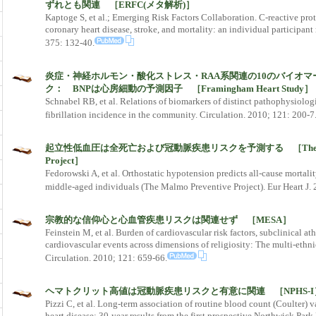
ずれとも関連 ［ERFC(メタ解析)］
Kaptoge S, et al.; Emerging Risk Factors Collaboration. C-reactive prot
coronary heart disease, stroke, and mortality: an individual participant
375: 132-40.
炎症・神経ホルモン・酸化ストレス・RAA系関連の10のバイオ
ク： BNPは心房細動の予測因子 ［Framingham Heart Study］
Schnabel RB, et al. Relations of biomarkers of distinct pathophysiolog
fibrillation incidence in the community. Circulation. 2010; 121: 200-7
起立性低血圧は全死亡および冠動脈疾患リスクを予測する ［The Malmo
Project］
Fedorowski A, et al. Orthostatic hypotension predicts all-cause mortali
middle-aged individuals (The Malmo Preventive Project). Eur Heart J. 
宗教的な信仰心と心血管疾患リスクは関連せず ［MESA］
Feinstein M, et al. Burden of cardiovascular risk factors, subclinical at
cardiovascular events across dimensions of religiosity: The multi-ethnic
Circulation. 2010; 121: 659-66.
ヘマトクリット高値は冠動脈疾患リスクと有意に関連 ［NPHS-I
Pizzi C, et al. Long-term association of routine blood count (Coulter) v
heart disease: 30-year results from the first prospective Northwick Park