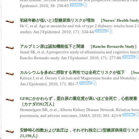
Epidemiol. 2010; 39: 256-65.
初経年齢が低いと2型糖尿病リスクが増加 ［Nurses' Health Study 
He C, et al. Age at menarche and risk of type 2 diabetes: results from 2 
studies. Am J Epidemiol. 2010; 171: 334-44.
アルブミン尿は認知機能低下と関連 ［Rancho Bernardo Study］
Jassal SK, et al. A prospective study of albuminuria and cognitive funct
Rancho Bernardo study. Am J Epidemiol. 2010; 171: 277-86.
カルシウムを多めに摂取する男性では全死亡リスクが低下 ［Swedish popu
Kaluza J, et al. Dietary Calcium and Magnesium Intake and Mortality:
Am J Epidemiol. 2010; 171: 801-7.
GFRにかかわらず，蛋白尿の重症度が高いほど全死亡，心筋梗
［カナダの92万人］
Hemmelgarn BR, et al.; Alberta Kidney Disease Network. Relation bet
proteinuria, and adverse outcomes. JAMA. 2010; 303: 423-9.
安静時心拍数および血圧は，それぞれ独立に2型糖尿病発症リス
25,196人］