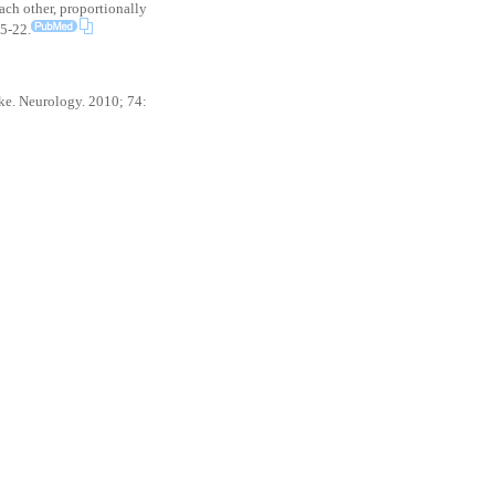
ach other, proportionally
15-22.
roke. Neurology. 2010; 74: