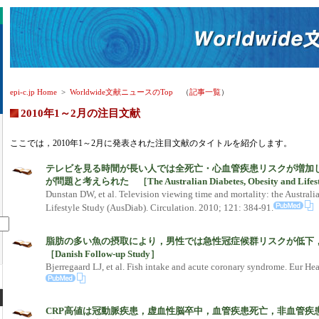
epi-c.jp Home
>
Worldwide文献ニュースのTop
（
記事一覧
）
2010年1～2月の注目文献
ここでは，2010年1～2月に発表された注目文献のタイトルを紹介します。
テレビを見る時間が長い人では全死亡・心血管疾患リスクが増加
が問題と考えられた ［The Australian Diabetes, Obesity and Lifest
Dunstan DW, et al. Television viewing time and mortality: the Australi
Lifestyle Study (AusDiab). Circulation. 2010; 121: 384-91.
脂肪の多い魚の摂取により，男性では急性冠症候群リスクが低
［Danish Follow-up Study］
Bjerregaard LJ, et al. Fish intake and acute coronary syndrome. Eur Hea
CRP高値は冠動脈疾患，虚血性脳卒中，血管疾患死亡，非血管疾