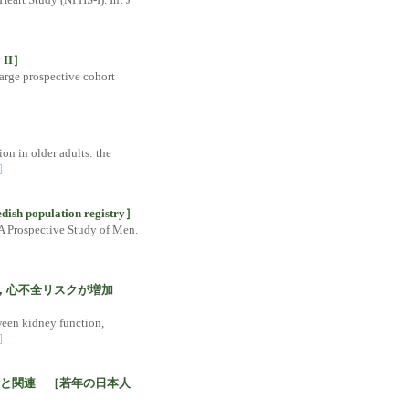
II］
large prospective cohort
ion in older adults: the
lation registry］
 A Prospective Study of Men.
塞，心不全リスクが増加
ween kidney function,
クと関連 ［若年の日本人