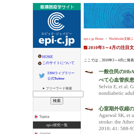
epi-c.jp Home
>
Worldwide文献
2010年3～4月の注目
HOME
ここでは，2010年3～4月に
このサイトについて
一般住民のHb
EBMライブラリー
公式
Twitter
べて心血管疾患
Selvin E, et al.
フリーワード検索
nondiabetic adul
心室期外収縮の
Agarwal SK, et a
stroke: the Athe
epi-c研究一覧
2010; 41: 588-9