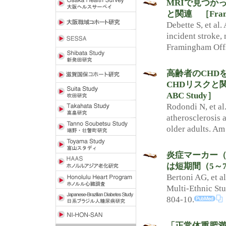
MRIで見つか
と関連 ［Framin
Debette S, et al
incident stroke,
Framingham Offs
高齢者のCHD
CHDリスクと関
ABC Study］
Rodondi N, et al
atherosclerosis 
older adults. Am
炎症マーカー（
は短期間（5～
Bertoni AG, et a
Multi-Ethnic Stu
804-10.
「正常体重肥