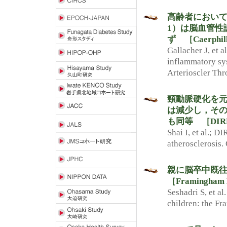
高齢者において
1）は脳血管性
ず ［Caerphilly
Gallacher J, et a
inflammatory sys
Arterioscler Thr
頸動脈硬化を元
は減少し，そ
も同等 ［DIR
Shai I, et al.; 
atherosclerosis.
親に脳卒中既
［Framingham 
Seshadri S, et al
children: the Fr