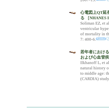
心電図上QT延
る ［NHANES I
Soliman EZ, et a
ventricular hype
of mortality in 
7: 400-6.
若年者におけ
および心血管疾
Ilkhanoff L, et a
natural history o
to middle age: 
(CARDIA) study.