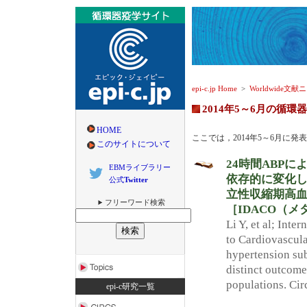
epi-c.jp Home
>
Worldwide文献
2014年5～6月の循
HOME
ここでは，2014年5～6月に
このサイトについて
24時間ABP
EBMライブラリー
依存的に変化し
公式
Twitter
立性収縮期高
フリーワード検索
［IDACO（
Li Y, et al; Int
to Cardiovascul
hypertension sub
distinct outcome
populations. Cir
epi-c研究一覧