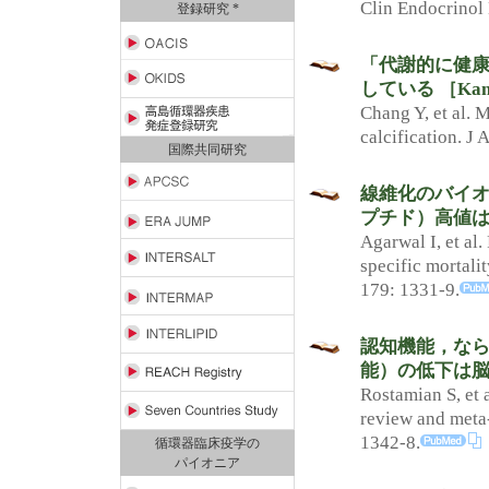
Clin Endocrinol
登録研究 *
「代謝的に健
している ［Kangb
Chang Y, et al. 
calcification. J
国際共同研究
線維化のバイオ
プチド）高値は
Agarwal I, et al.
specific mortali
179: 1331-9.
認知機能，な
能）の低下は脳
Rostamian S, et 
review and meta-
1342-8.
循環器臨床疫学の
パイオニア