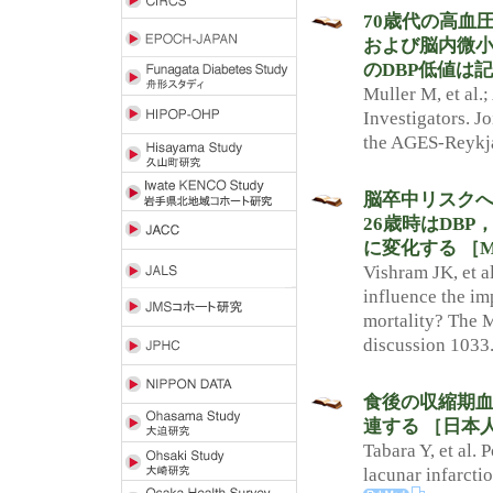
70歳代の高血
および脳内微小
のDBP低値は記憶
Muller M, et al.
Investigators. Jo
the AGES-Reykja
脳卒中リスクへ
26歳時はDBP
に変化する ［MO
Vishram JK, et a
influence the im
mortality? The 
discussion 1033
食後の収縮期血
連する ［日本人
Tabara Y, et al.
lacunar infarcti