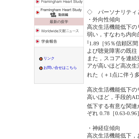
◇ パーソナリティ
・外向性傾向
最新の疫学
高次生活機能低下の
弱い，すなわち内向
‡
1.89［95％信頼区間1.
よび聴覚障害の既往
また，スコアを連続
リンク
アが高いほど高次生
お問い合せはこちら
れた（＋1点に伴う
高次生活機能低下の
高いほど，手段的A
低下する有意な関連
ぞれ 0.78［0.63-0.96
・神経症傾向
高次生活機能低下，