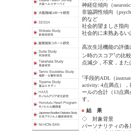
神経症傾向（neurot
非協調性傾向（psyc
的など
社会的望ましさ指向（
社会的に未熟あるい
高次生活機能の評価
†
ン時のスコア
の比較
点減少，不変，また
†
手段的ADL（instrum
activity: 4点満
ールの合計（13点
す。
結 果
◇ 対象背景
パーソナリティの各