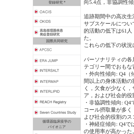
向5.4点，非協調性傾
登録研究 *
追跡期間中の高次生活
サブスケールについて
的活動の低下は61人
た。
国際共同研究
これらの低下の状況
パーソナリティの各
テゴリー間でおもな
・外向性傾向: Q4
間以上の身体活動の
く，欠食が少なく，
ア，および社会的役
・非協調性傾向: Q
コール摂取量が多く
よび社会的役割のス
循環器臨床疫学の
・神経症傾向: Q4
パイオニア
の使用率が高かった