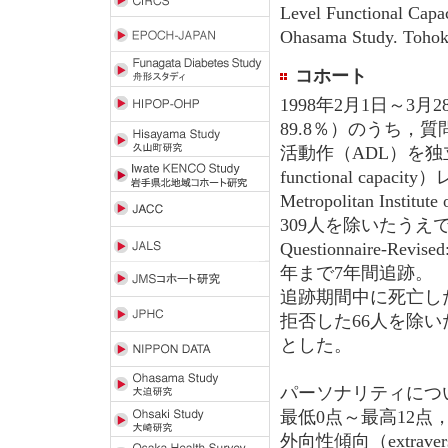
Level Functional Capac
Ohasama Study. Tohok
コホート
1998年2月1日～3
89.8％）のうち，
活動作（ADL）を独立し
functional ca
Metropolitan Instit
309人を除いたうえで，
Questionnaire-R
年まで7年間追跡。
追跡期間中に死亡し
拒否した66人を除いた
とした。
パーソナリティについ
最低0点～最高12
外向性傾向（extrav