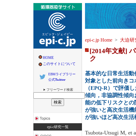
epi-c.jp Home
>
大迫研究
[2014年文
ク
HOME
このサイトについて
基本的な日常生活動
EBMライブラリー
公式
Twitter
対象とした前向きコ
（EPQ-R）で評価
フリーワード検索
傾向，非協調性傾向
能の低下リスクとの
が強いと高次生活機
が強いほど高次生活
epi-c研究一覧
Tsubota-Utsugi M, et al