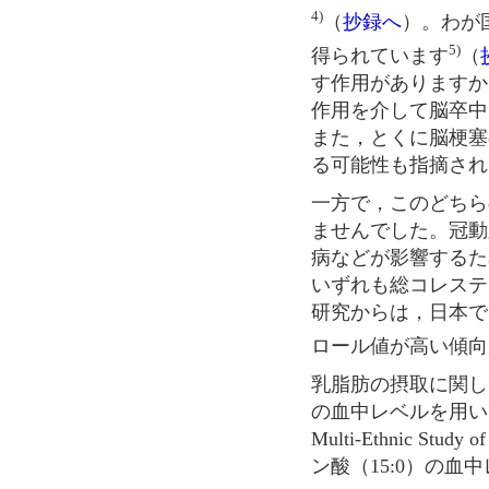
4)
（
抄録へ
）。わが
5)
得られています
（
す作用がありますか
作用を介して脳卒中
また，とくに脳梗塞
る可能性も指摘され
一方で，このどちら
ませんでした。冠動
病などが影響するた
いずれも総コレステ
研究からは，日本で
ロール値が高い傾向
乳脂肪の摂取に関し
の血中レベルを用い
Multi-Ethnic St
ン酸（15:0）の