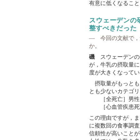
有意に低くなること
スウェーデンの
整すべきだった
― 今回の文献で，
か。
磯
スウェーデンの
が，牛乳の摂取量に
度が大きくなってい
摂取量がもっとも多
とも少ないカテゴリ
［全死亡］男性1.10（1
［心血管疾患死亡］男性1
この理由ですが，ま
に複数回の食事調査
信頼性が高いことが