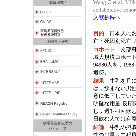
Wang C et al. Milk
登録研究 *
collaborative cohor
文献抄録へ
目的
日本人にお
亡・死因別死亡
国際共同研究
コホート
文部科
域大規模コホート研
94980人を，19
追跡。
結果
牛乳を月に
は，飲まない男
意に低下してい
明確な用量-反応
し，週3～4回飲
日飲む人では有
循環器臨床疫学の
結論
牛乳の摂取
パイオニア
性の少量～中程