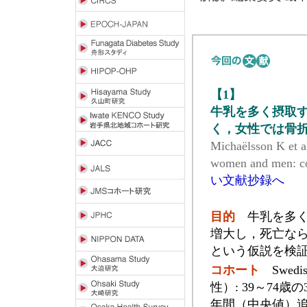
【1】
牛乳を多く摂取
く，女性では骨
Michaëlsson K et al
women and men: co
い文献抄録へ
目的
牛乳を多く
増大し，死亡な
という仮説を検
コホート
Swedis
性）: 39～74歳の
年間（中央値）追跡，Co