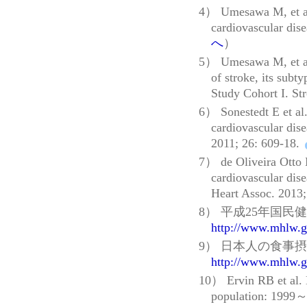
4） Umesawa M, et al. 
cardiovascular dis
へ
）
5） Umesawa M, et al.
of stroke, its subt
Study Cohort I. St
6） Sonestedt E et al.
cardiovascular dis
2011; 26: 609-18.
7） de Oliveira Otto M
cardiovascular dise
Heart Assoc. 2013
8） 平成25年国民
http://www.mhlw.g
9） 日本人の食事摂
http://www.mhlw.go
10） Ervin RB et al. D
population: 1999