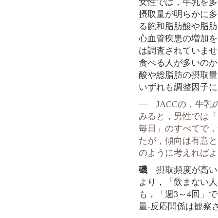
女性では，牛乳を多
摂取量が明らかに多
る飽和脂肪酸や脂肪
心血管疾患の増加を
は調査されていませ
食べる人が多いのか
酸や総脂肪の摂取量
いずれも調整因子に
― JACCの，牛
みると，男性では「
毎日」のすべてで，
たが，傾向は有意とはな
のように考えればよ
磯
摂取頻度が高い
より，「飲まない人
も，「週3～4回」
量-反応関係は観察