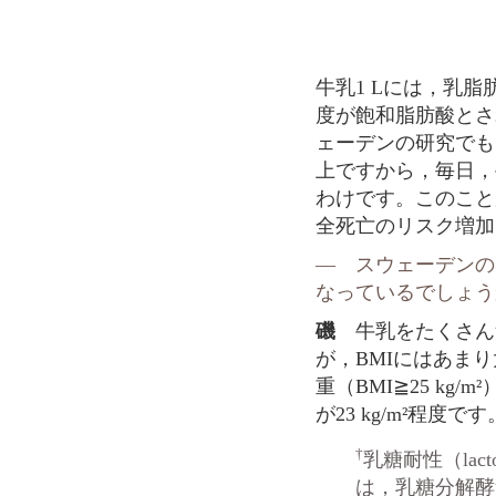
牛乳1 Lには，乳脂
度が飽和脂肪酸とさ
ェーデンの研究でもっ
上ですから，毎日，
わけです。このこと
全死亡のリスク増加
― スウェーデンの
なっているでしょう
磯
牛乳をたくさん
が，BMIにはあま
重（BMI≧25 kg
が23 kg/m²程度です
†
乳糖耐性（lact
は，乳糖分解酵