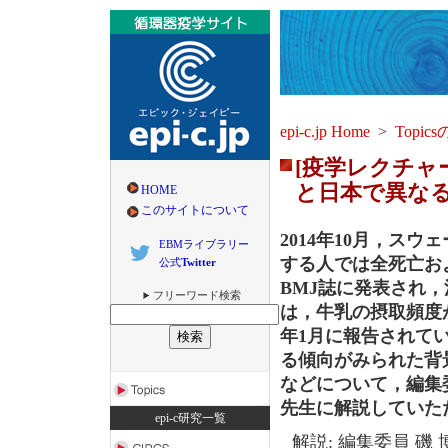
epi-c.jp Home
>
Topics
[疫学レクチャ
と日本で異な
HOME
このサイトについて
2014年10月，ス
EBMライブラリー
する人では全死亡お
公式
Twitter
BMJ誌に発表され
フリーワード検索
は，牛乳の摂取頻度
年1月に報告されて
る傾向がみられた背
などについて，編集
先生に解説していた
epi-c研究一覧
解説: 編集委員 