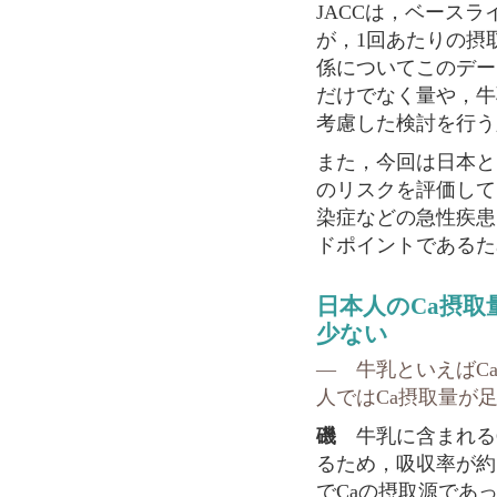
JACCは，ベース
が，1回あたりの摂
係についてこのデー
だけでなく量や，牛
考慮した検討を行う
また，今回は日本と
のリスクを評価して
染症などの急性疾患
ドポイントであるた
日本人のCa摂
少ない
― 牛乳といえばC
人ではCa摂取量が
磯
牛乳に含まれる
るため，吸収率が約
でCaの摂取源であ