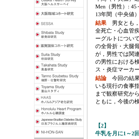
Men（男性）: 45
13年間（中央値
結果
男女とも，
全死亡・心血管
ーグルトについ
の全骨折・大腿
が，男性では関連
の男性における
ス・炎症マーカ
結論
今回の結果
いる現行の食事
まで観察研究か
ともに，今後の
【2】
牛乳を月に1～2