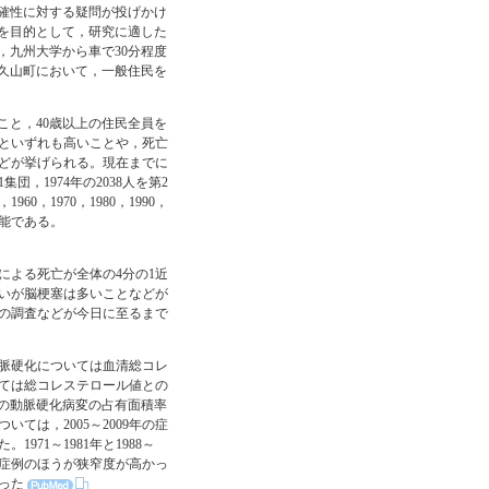
確性に対する疑問が投げかけ
を目的として，研究に適した
，九州大学から車で30分程度
久山町において，一般住民を
こと，40歳以上の住民全員を
上といずれも高いことや，死亡
などが挙げられる。現在までに
団，1974年の2038人を第2
60，1970，1980，1990，
可能である。
による死亡が全体の4分の1近
いが脳梗塞は多いことなどが
の調査などが今日に至るまで
脈硬化については血清総コレ
ては総コレステロール値との
の症例の動脈硬化病変の占有面積率
は，2005～2009年の症
71～1981年と1988～
年の症例のほうが狭窄度が高かっ
った