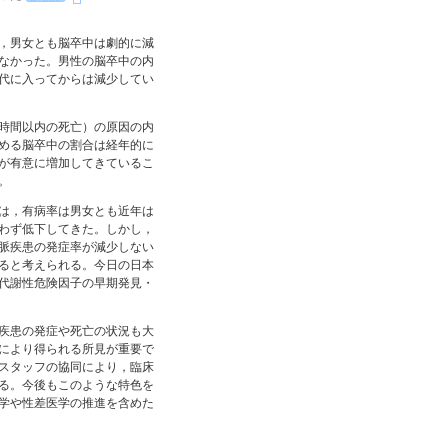
と，男女とも脳卒中は劇的に減
なかった。男性の脳卒中の内
年代に入ってからは減少してい
24時間以内の死亡）の原因の内
める脳卒中の割合は経年的に
が有意に増加してきているこ
。
は，有病率は男女とも近年は
わず低下してきた。しかし，
脈疾患の発症率が減少しない
ると考えられる。今日の日本
代謝性危険因子の早期発見・
器疾患の発症や死亡の状況も大
により得られる所見が重要で
スタッフの協同により，臨床
る。今後もこのような特色を
学や性差医学の推進を含めた