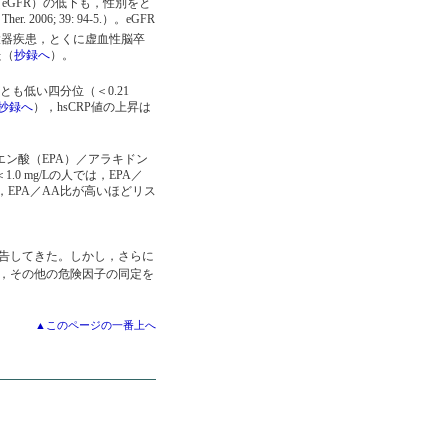
eGFR）の低下も，性別をと
006; 39: 94-5.）。eGFR
環器疾患，とくに虚血性脳卒
た（
抄録へ
）。
っとも低い四分位（＜0.21
抄録へ
），hsCRP値の上昇は
エン酸（EPA）／アラキドン
0 mg/Lの人では，EPA／
は，EPA／AA比が高いほどリス
告してきた。しかし，さらに
，その他の危険因子の同定を
▲このページの一番上へ