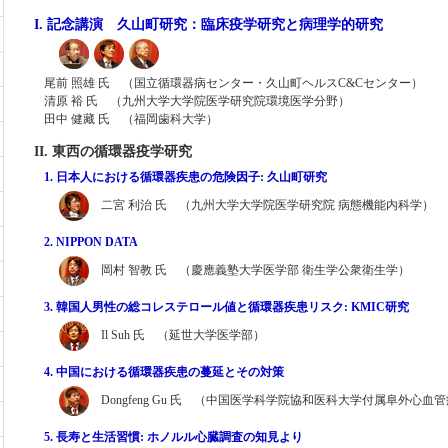
I. 記念講演 久山町研究：臨床疫学研究と病理学的研究
尾前 照雄 氏 （国立循環器病センター・久山町ヘルスC&Cセンター）
清原 裕 氏 （九州大学大学院医学研究院環境医学分野）
田中 健藏 氏 （福岡歯科大学）
II. 東西の循環器疫学研究
1. 日本人における循環器疾患の危険因子: 久山町研究
二宮 利治 氏 （九州大学大学院医学研究院 病態機能内科学）
2. NIPPON DATA
岡村 智教 氏 （慶應義塾大学医学部 衛生学公衆衛生学）
3. 韓国人男性の総コレステロール値と循環器疾患リスク: KMIC研究
Il Suh 氏 （延世大学医学部）
4. 中国における循環器疾患の蔓延とその対策
Dongfeng Gu 氏 （中国医学科学院協和医科大学付属阜外心血
5. 長寿と生活習慣: ホノルル心臓調査の知見より