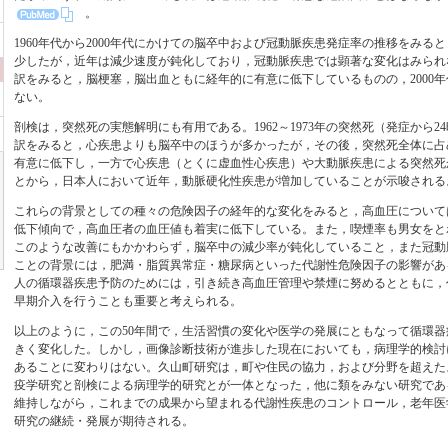
。
1960年代から2000年代にかけての脳卒中および冠動脈疾患発症率の推移をみる
少したが，近年は減少速度が鈍化しており，冠動脈疾患では顕著な変化はみられ
訳をみると，脳梗塞，脳出血ともに経年的に有意に低下しているものの，2000
ない。
剖検は，突然死の実態解明にも有用である。1962～1973年の突然死（発症から
訳をみると，心疾患よりも脳卒中のほうが多かったが，その後，突然死全体に占
有意に低下し，一方で心疾患（とくに虚血性心疾患）や大動脈疾患による突然死
とから，日本人において近年，動脈硬化性疾患が増加していることが示唆される
これらの背景としての種々の危険因子の経年的な変化をみると，高血圧について
低下傾向で，高血圧者の血圧値も着実に低下している。また，喫煙率も男女をと
このような改善にもかかわらず，脳卒中の減少率が鈍化していること，また冠動
ことの背景には，肥満・脂質異常症・糖尿病といった代謝性危険因子の影響があ
人の循環器疾患予防のためには，引き続き高血圧管理や禁煙に努めるとともに，
早期介入を行うことも重要と考えられる。
以上のように，この50年間で，生活習慣の変化や医学の発展にともなって循環
きく変化した。しかし，画像診断技術が進歩した現在においても，病理学的検討
あることに変わりはない。久山町研究は，町や住民の協力，および分野を超えた
疫学研究と剖検による病理学的研究とが一体となった，他に類をみない研究であ
維持しながら，これまでの成果から望まれる代謝性疾患のコントロール，老年医
研究の継続・発展が期待される。