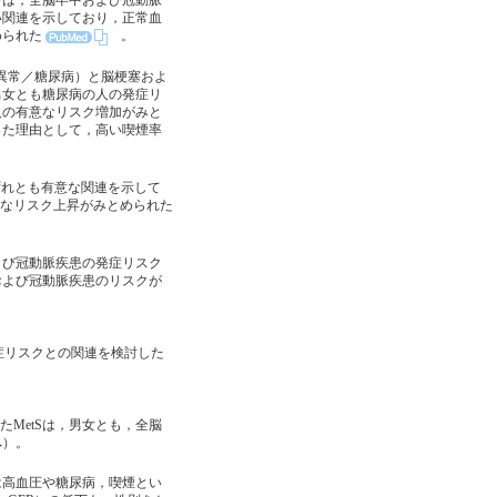
ーは，全脳卒中および冠動脈
い関連を示しており，正常血
められた
。
異常／糖尿病）と脳梗塞およ
男女とも糖尿病の人の発症リ
人の有意なリスク増加がみと
った理由として，高い喫煙率
ずれとも有意な関連を示して
有意なリスク上昇がみとめられた
よび冠動脈疾患の発症リスク
および冠動脈疾患のリスクが
症リスクとの関連を検討した
断したMetSは，男女とも，全脳
へ
）。
は高血圧や糖尿病，喫煙とい