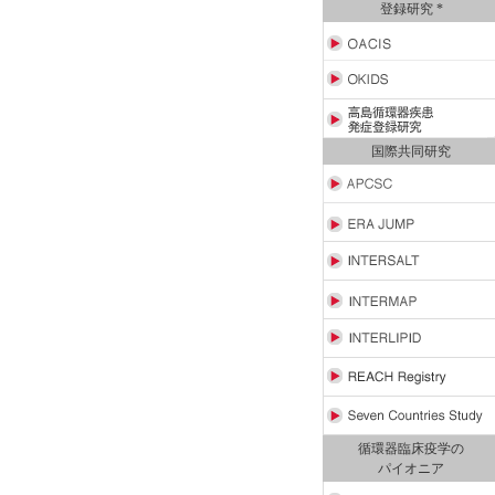
登録研究 *
国際共同研究
循環器臨床疫学の
パイオニア