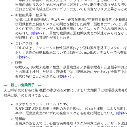
日本高血圧学会の『高血圧治療ガイドライン2009』による血圧カテゴリ
疾患の発症リスクとそれぞれ有意に関連したが，脳卒中のほうがより強
圧および正常高値血圧のカテゴリーにおいても有意なリスク上昇がみと
耐糖能異常・糖尿病
WHOによる血糖値のカテゴリー（正常耐糖能／空腹時血糖異常／耐糖能
び冠動脈疾患発症リスクとの関連を検討した結果，脳梗塞については，
スクが有意に高かったが，冠動脈疾患については，女性でのみ糖尿病の
められた（
抄録へ
）。男性で糖尿病と冠動脈疾患との関連がみられなか
が影響している可能性が考えられる。
コレステロール
LDL-C値は，アテローム血栓性脳梗塞および冠動脈疾患発症リスクのい
おり，男性の冠動脈疾患については126～150 mg/dLのカテゴリーでも
（
抄録へ
）。
喫煙
喫煙状況（喫煙未経験／禁煙／少量喫煙者／多量喫煙者）と全脳卒中お
との関連を検討した結果，喫煙者では，喫煙本数にかかわらず全脳卒中
有意に高いことが示された（
抄録へ
）。
— 新しい危険因子 —
久山町研究のおもに第3集団の参加者を対象に，新しい危険因子と循環器疾患発
結果は以下のとおりであった。
メタボリックシンドローム（MetS）
改変NCEP-ATP III基準（腹囲のみ男性90 cm，80 cmを採用）により診
卒中，冠動脈疾患のいずれの発症リスクとも有意に関連していた（
抄録
腎機能
蛋白尿のある人では，心血管疾患発症リスクが有意に高く，ハザード比