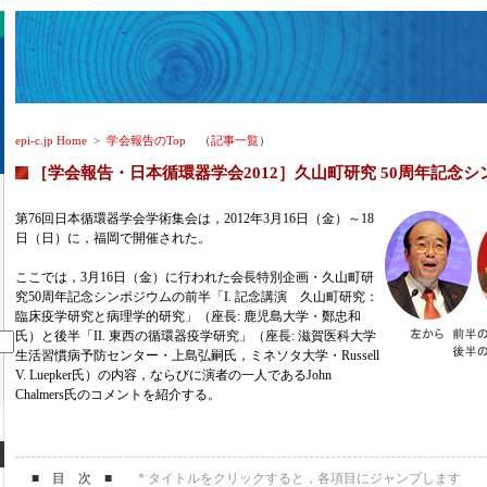
epi-c.jp Home
>
学会報告のTop
（
記事一覧
）
［学会報告・日本循環器学会2012］久山町研究 50周年記念
第76回日本循環器学会学術集会は，2012年3月16日（金）～18
日（日）に，福岡で開催された。
ここでは，3月16日（金）に行われた会長特別企画・久山町研
究50周年記念シンポジウムの前半「I. 記念講演 久山町研究：
臨床疫学研究と病理学的研究」（座長: 鹿児島大学・鄭忠和
氏）と後半「II. 東西の循環器疫学研究」（座長: 滋賀医科大学
生活習慣病予防センター・上島弘嗣氏，ミネソタ大学・Russell
V. Luepker氏）の内容，ならびに演者の一人であるJohn
Chalmers氏のコメントを紹介する。
■ 目 次 ■
* タイトルをクリックすると，各項目にジャンプします