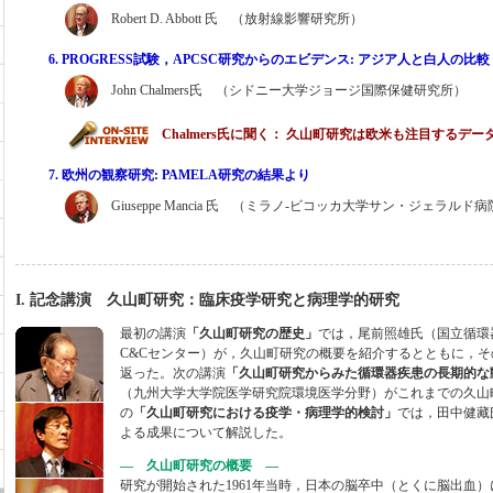
Robert D. Abbott 氏 （放射線影響研究所）
6. PROGRESS試験，APCSC研究からのエビデンス: アジア人と白人の比較
John Chalmers氏 （シドニー大学ジョージ国際保健研究所）
Chalmers氏に聞く： 久山町研究は欧米も注目するデー
7. 欧州の観察研究: PAMELA研究の結果より
Giuseppe Mancia 氏 （ミラノ-ビコッカ大学サン・ジェラルド
I. 記念講演 久山町研究：臨床疫学研究と病理学的研究
最初の講演
「久山町研究の歴史」
では，尾前照雄氏（国立循環
C&Cセンター）が，久山町研究の概要を紹介するとともに，そ
返った。次の講演
「久山町研究からみた循環器疾患の長期的な
（九州大学大学院医学研究院環境医学分野）がこれまでの久山
の
「久山町研究における疫学・病理学的検討」
では，田中健藏
よる成果について解説した。
— 久山町研究の概要 —
研究が開始された1961年当時，日本の脳卒中（とくに脳出血