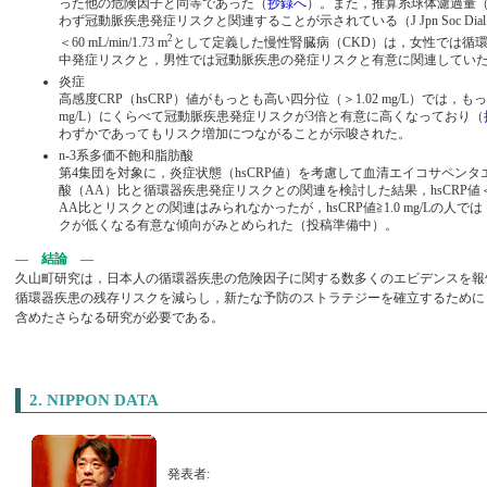
った他の危険因子と同等であった（
抄録へ
）。また，推算糸球体濾過量（
わず冠動脈疾患発症リスクと関連することが示されている（J Jpn Soc Dial Ther. 2
2
＜60 mL/min/1.73 m
として定義した慢性腎臓病（CKD）は，女性では循
中発症リスクと，男性では冠動脈疾患の発症リスクと有意に関連してい
炎症
高感度CRP（hsCRP）値がもっとも高い四分位（＞1.02 mg/L）では，も
mg/L）にくらべて冠動脈疾患発症リスクが3倍と有意に高くなっており（
わずかであってもリスク増加につながることが示唆された。
n-3系多価不飽和脂肪酸
第4集団を対象に，炎症状態（hsCRP値）を考慮して血清エイコサペンタ
酸（AA）比と循環器疾患発症リスクとの関連を検討した結果，hsCRP値＜1.
AA比とリスクとの関連はみられなかったが，hsCRP値≧1.0 mg/Lの人で
クが低くなる有意な傾向がみとめられた（投稿準備中）。
— 結論 —
久山町研究は，日本人の循環器疾患の危険因子に関する数多くのエビデンスを報
循環器疾患の残存リスクを減らし，新たな予防のストラテジーを確立するために
含めたさらなる研究が必要である。
2. NIPPON DATA
発表者: