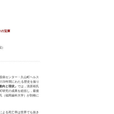
タの宝庫
病院）
器病センター・久山町ヘルス
の50年間にわたる歴史を振り
動向と現状」
では，清原裕氏
町研究の成果を総括し，最後
氏（福岡歯科大学）が剖検に
）による死亡率は世界でも抜き