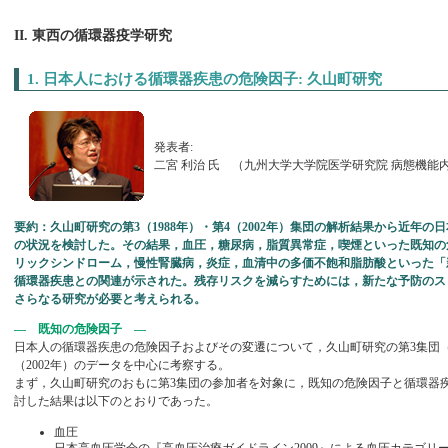
II. 東西の循環器疫学研究
1. 日本人における循環器疾患の危険因子: 久山町研究
発表者:
二宮 利治 氏 （九州大学大学院医学研究院 病態機能
要約：久山町研究の第3（1988年）・第4（2002年）集団の解析結果から近年
の状況を検討した。その結果，血圧，糖尿病，脂質異常症，喫煙といった既知の
リックシンドローム，慢性腎臓病，炎症，血清中の多価不飽和脂肪酸といった「
循環器疾患との関連が示された。残存リスクを減らすためには，新たな予防のス
さらなる研究が必要と考えられる。
— 既知の危険因子 —
日本人の循環器疾患の危険因子およびその変遷について，久山町研究の第3集団（1
（2002年）のデータを中心に考察する。
まず，久山町研究のおもに第3集団の参加者を対象に，既知の危険因子と循環器
討した結果は以下のとおりであった。
血圧