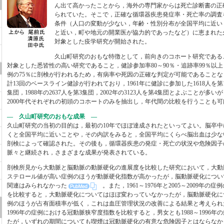
ん出て高かったことから，海外の専門家からは死亡診断書の正
られていた。そこで，正確な循環器疾患発症率・死亡率の調査
条件（人口の変動が少ない，年齢・性別分布が全国平均に近い
と近い，町や地元の開業医が協力的であったなど）に恵まれた
対象とした疫学研究が開始された。
久山町研究のおもな特徴として，前向きのコホート研究である
対象とした悉皆性の高い研究であること，健診参加率80～90％・追跡率99％以
例の75％に剖検が行われるため，有病率や死因の正確な判定が可能であること
計13回のベースライン健診が行われており，1961年に健診に参加した1618人を第1集
集団，1988年の2637人を第3集団，2002年の3123人を第4集団とよぶことが多いが，19
2000年代それぞれの初頭のコホートのみを抽出し，年代間の比較を行うことも
— 久山町研究のおもな成果 —
久山町研究の当初の目的は，最初の10年でほぼ達成されたといってよい。脳卒中
くと全国平均に近いことや，その内訳をみると，全国平均にくらべ脳出血は少な
剖検によって確認された。その後も，循環器疾患の発症・死亡の状況や危険因子
脈々と継続され，さまざまな成果が発表されている。
剖検所見から大動脈と脳動脈の動脈硬化の進展度を比較した研究において，大動
ステロール値が高い症例のほうが動脈硬化指数が高かったが，脳動脈硬化につい
関連はみられなかった
。また，1961～1976年と2005～2009年
を比較すると，大動脈硬化についてはほぼ変わっていなかったが，脳動脈硬化について
例のほうが占有面積率が低く，これは血圧管理状況の改善による結果と考えられた。19
1996年の症例における冠動脈狭窄度指数を比較すると，男女とも1988～1996
たが，いずれの期間についても喫煙は冠動脈硬化の有意な危険因子とはならなか