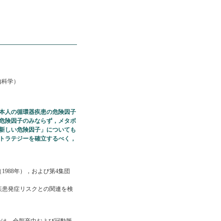
内科学）
の日本人の循環器疾患の危険因子
危険因子のみならず，メタボ
新しい危険因子」についても
トラテジーを確立するべく，
988年），および第4集団
疾患発症リスクとの関連を検